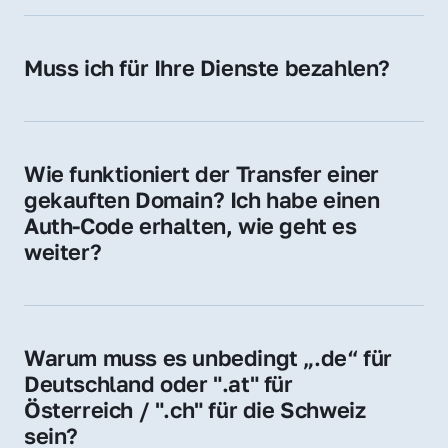
späteren Betrieb der Domain (z. B. beim 
Hosting-Anbieter) fallen geringe laufende 
Muss ich für Ihre Dienste bezahlen?
Gebühren an. Diese bewegen sich für .de 
Nein, bei uns zahlen Sie nur den Kaufpreis 
Domains bei ca. 5€ / Jahr
der Domain – ohne zusätzliche Vermittlungs- 
oder Servicegebühren.
Wie funktioniert der Transfer einer 
gekauften Domain? Ich habe einen 
Auth-Code erhalten, wie geht es 
weiter?
Mit dem Auth-Code beauftragen Sie Ihren 
Provider, die Domain zu übernehmen. Gerne 
begleiten wir Sie bei diesem einfachen und 
Warum muss es unbedingt „.de“ für 
schnellen Prozess.
Deutschland oder ".at" für 
Österreich / ".ch" für die Schweiz 
sein?