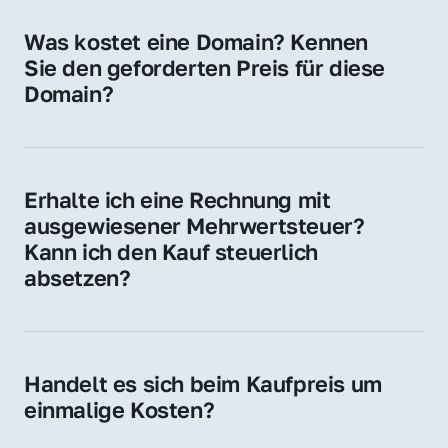
für Ihre Website, Weiterleitung, E-Mail-
Was kostet eine Domain? Kennen 
Adressen oder als digitale Investition.
Sie den geforderten Preis für diese 
Domain?
Der Preis variiert je nach Domain. Für diese 
Domain liegt ein konkreter Kaufpreis vor – 
kontaktieren Sie uns gerne für ein 
Erhalte ich eine Rechnung mit 
unverbindliches Angebot.
ausgewiesener Mehrwertsteuer? 
Kann ich den Kauf steuerlich 
absetzen?
Ja, Sie erhalten eine Rechnung mit MwSt. 
Für Unternehmen ist der Kauf in der Regel 
steuerlich absetzbar.
Handelt es sich beim Kaufpreis um 
einmalige Kosten?
Ja. Der Kaufpreis ist einmalig. Nur beim 