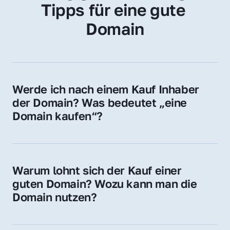
Tipps für eine gute 
Domain
Werde ich nach einem Kauf Inhaber 
der Domain? Was bedeutet „eine 
Domain kaufen“?
Ja, Sie werden der offizielle Domain-Inhaber. 
Sie erhalten alle Rechte zur Nutzung, 
Verwaltung oder Weiterveräußerung der 
Warum lohnt sich der Kauf einer 
Domain.
guten Domain? Wozu kann man die 
Domain nutzen?
Eine starke Domain steigert Sichtbarkeit, 
Vertrauen und Markenwert. Nutzen Sie sie 