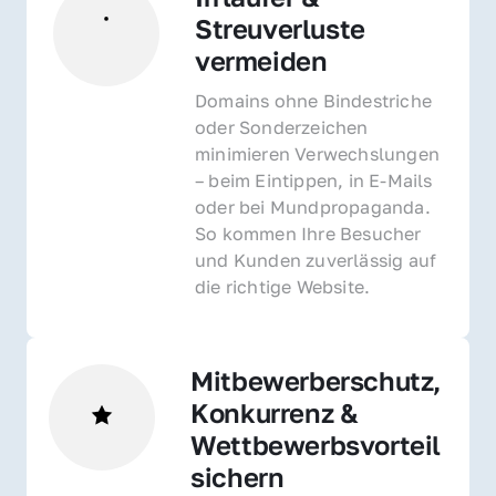
Streuverluste 
vermeiden
Domains ohne Bindestriche 
oder Sonderzeichen 
minimieren Verwechslungen 
– beim Eintippen, in E-Mails 
oder bei Mundpropaganda. 
So kommen Ihre Besucher 
und Kunden zuverlässig auf 
die richtige Website.
Mitbewerberschutz, 
Konkurrenz & 
Wettbewerbsvorteil 
sichern 